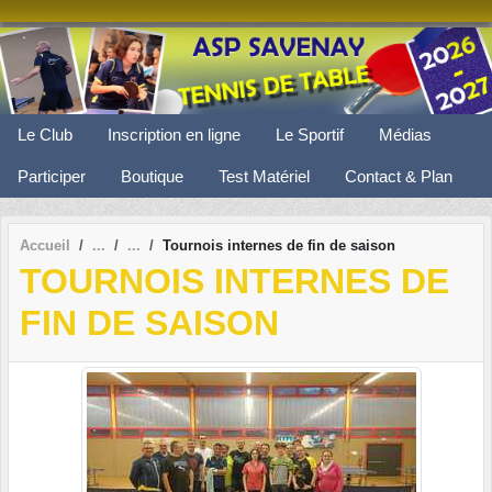
Panneau de gestion des cookies
Le Club
Inscription en ligne
Le Sportif
Médias
Participer
Boutique
Test Matériel
Contact & Plan
Accueil
Tournois internes de fin de saison
TOURNOIS INTERNES DE
FIN DE SAISON