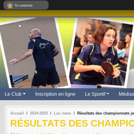
Panneau de gestion des cookies
Se connecter
Le Club
Inscription en ligne
Le Sportif
Média
Accueil
2024-2025
Les news
Résultats des championnats je
RÉSULTATS DES CHAMPIO