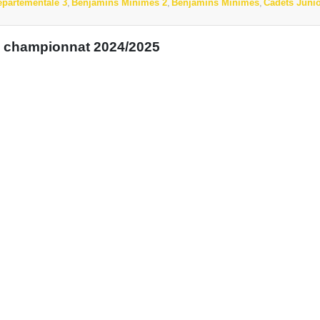
épartementale 3
Benjamins Minimes 2
Benjamins Minimes
Cadets Juni
u championnat 2024/2025