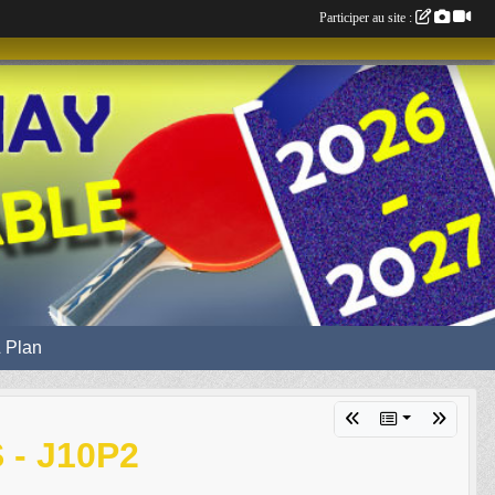
Participer au site :
 Plan
- J10P2