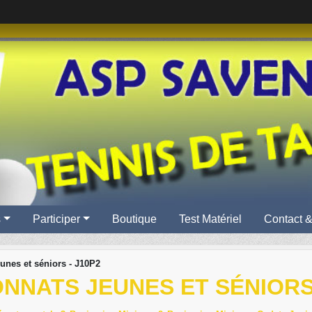
s
Participer
Boutique
Test Matériel
Contact &
unes et séniors - J10P2
NNATS JEUNES ET SÉNIORS 