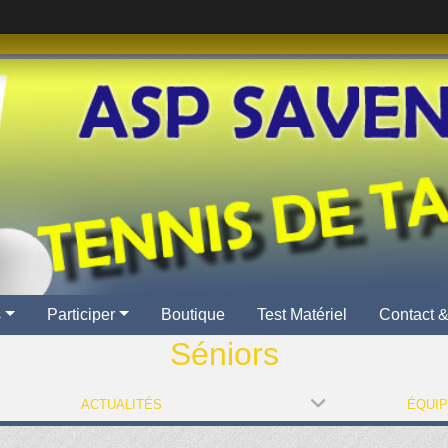
s
Participer
Boutique
Test Matériel
Contact &
Séniors
ACTUALITÉS
ÉQUI