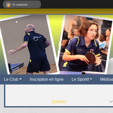
Panneau de gestion des cookies
Se connecter
Le Club
Inscription en ligne
Le Sportif
Média
SÉNIORS