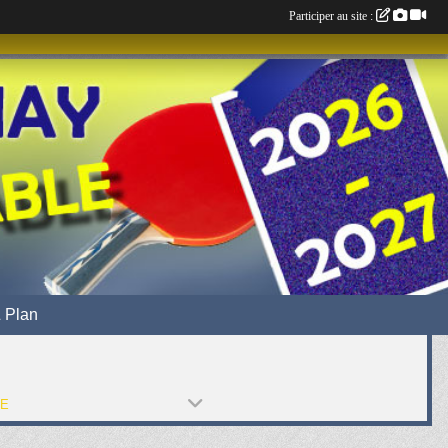
Participer au site :
 Plan
PE