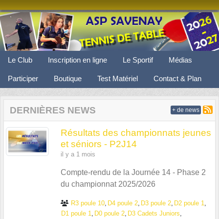
Panneau de gestion des cookies
Le Club
Inscription en ligne
Le Sportif
Médias
Participer
Boutique
Test Matériel
Contact & Plan
DERNIÈRES NEWS
+ de news
Résultats des championnats jeunes
et séniors - P2J14
il y a 1 mois
Compte-rendu de la Journée 14 - Phase 2
du championnat 2025/2026
R3 poule 10
D4 poule 2
D3 poule 2
D2 poule 1
D1 poule 1
D0 poule 2
D3 Cadets Juniors