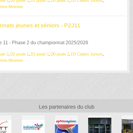
ule 2
D2 poule 1
D1 poule 1
D0 poule 2
D3 Cadets Juniors
mins-Minimes
nnats jeunes et séniors - P2J11
e 11 - Phase 2 du championnat 2025/2026
ule 2
D2 poule 1
D1 poule 1
D0 poule 2
D3 Cadets Juniors
mins-Minimes
Les partenaires du club