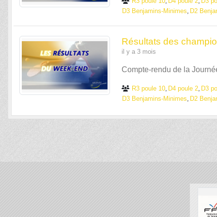
R3 poule 10
D4 poule 2
D3 po
D3 Benjamins-Minimes
D2 Benja
Résultats des champio
il y a 3 mois
Compte-rendu de la Journé
R3 poule 10
D4 poule 2
D3 po
D3 Benjamins-Minimes
D2 Benja