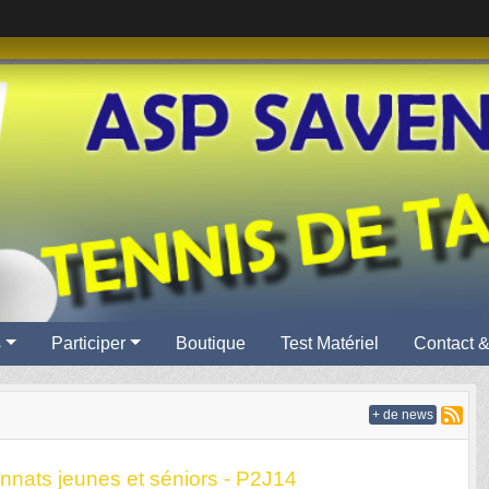
s
Participer
Boutique
Test Matériel
Contact &
+ de news
nnats jeunes et séniors - P2J14