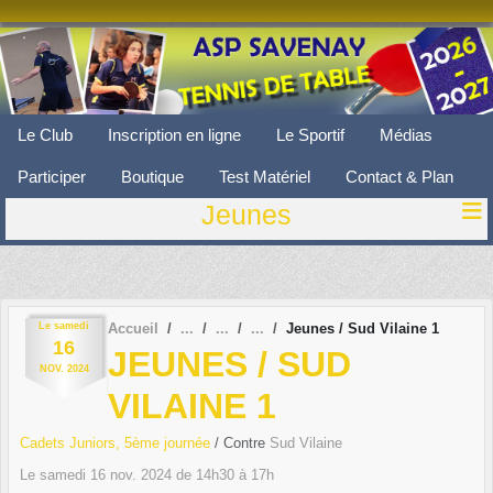
Panneau de gestion des cookies
Le Club
Inscription en ligne
Le Sportif
Médias
Participer
Boutique
Test Matériel
Contact & Plan
Jeunes
Le
samedi
Accueil
Jeunes / Sud Vilaine 1
16
JEUNES / SUD
NOV.
2024
VILAINE 1
Cadets Juniors, 5ème journée
/ Contre
Sud Vilaine
Le
samedi
16
nov.
2024
de 14h30 à 17h