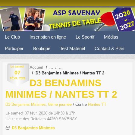
Panneau de gestion des cookies
Le Club
Inscription en ligne
Le Sportif
Médias
Participer
Boutique
Test Matériel
Contact & Plan
Le
samedi
Accueil
07
D3 Benjamins Minimes / Nantes TT 2
FÉVR.
2026
D3 BENJAMINS
MINIMES / NANTES TT 2
D3 Benjamins Minimes, 8ème journée
/ Contre
Nantes TT
Le
samedi
07
févr.
2026
de 14h30 à 17h
Lieu :
rue des Roitelets
44260
SAVENAY
D3 Benjamins Minimes