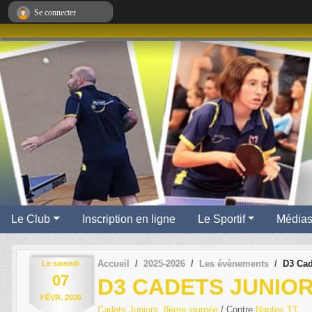
Panneau de gestion des cookies
Se connecter
Le Club
Inscription en ligne
Le Sportif
Média
Accueil
2025-2026
Les évènements
D3 Cad
Le
samedi
07
D3 CADETS JUNIOR
FÉVR.
2026
Cadets Juniors, 8ème journée
/ Contre
Nantes TT