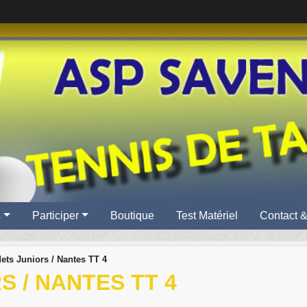
s
Participer
Boutique
Test Matériel
Contact &
ets Juniors / Nantes TT 4
S / NANTES TT 4